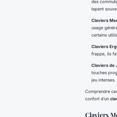
des commutat
tapent souve
Claviers M
usage général
certains util
Claviers Er
frappe, ils f
Claviers de 
touches prog
jeu intenses.
Comprendre ces d
confort d’un
cla
Claviers M