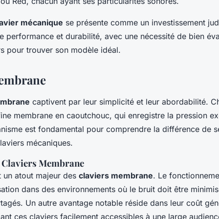
ou Red, chacun ayant ses particularités sonores.
lavier mécanique
se présente comme un investissement jud
e performance et durabilité, avec une nécessité de bien éva
 pour trouver son modèle idéal.
Membrane
embrane
captivent par leur simplicité et leur abordabilité.
fine membrane en caoutchouc, qui enregistre la pression ex
nisme est fondamental pour comprendre la différence de s
laviers mécaniques.
s Claviers Membrane
st un atout majeur des
claviers membrane
. Le fonctionneme
isation dans des environnements où le bruit doit être minim
tagés. Un autre avantage notable réside dans leur coût gé
dant ces claviers facilement accessibles à une large audienc