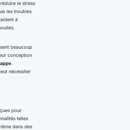
réduire le stress
que les troubles
 aident à
coudes.
ssent beaucoup
Leur conception
rappe
.
peut nécessiter
çues pour
nalités telles
ême dans des