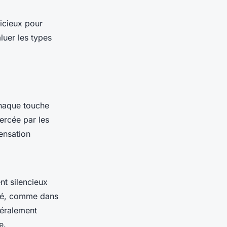
icieux pour
luer les types
 Chaque touche
ercée par les
ensation
nt silencieux
isé, comme dans
néralement
e.