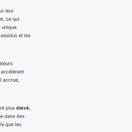
r leur
l, ce qui
 unique
 assidus et les
ateurs
 accélérant
é accrue,
ent plus
élevé
,
que dans des
ls que les