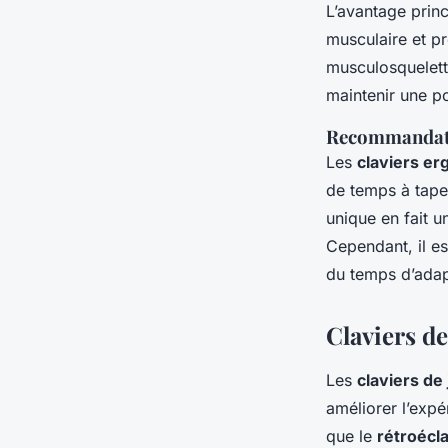
L’avantage princ
musculaire et pr
musculosquelett
maintenir une po
Recommandatio
Les
claviers e
de temps à taper
unique en fait 
Cependant, il es
du temps d’adap
Claviers de
Les
claviers de
améliorer l’expé
que le
rétroécl