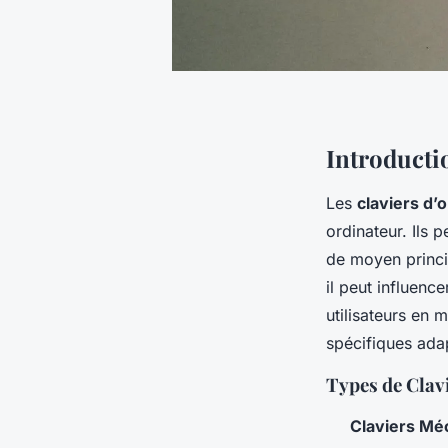
Introducti
Les
claviers d’
ordinateur. Ils
de moyen princ
il peut influence
utilisateurs en 
spécifiques ada
Types de Clav
Claviers Mé