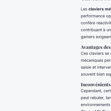
Les
claviers m
performance opt
confère réactivi
contribuant à un
gamers exigeant
Avantages des
Ces claviers se 
mécaniques perm
saisie et interv
souvent bien su
Inconvénients
Cependant, cert
peut rebuter, ta
environnements s