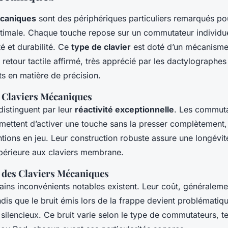
écaniques
sont des périphériques particuliers remarqués pou
imale. Chaque touche repose sur un commutateur individue
té et durabilité. Ce
type de clavier
est doté d’un mécanisme
 retour tactile affirmé, très apprécié par les dactylographes
s en matière de précision.
 Claviers Mécaniques
distinguent par leur
réactivité exceptionnelle
. Les commut
ettent d’activer une touche sans la presser complètement,
entions en jeu. Leur construction robuste assure une longévit
périeure aux claviers membrane.
 des Claviers Mécaniques
ains inconvénients notables existent. Leur coût, généralem
ndis que le bruit émis lors de la frappe devient problémati
ilencieux. Ce bruit varie selon le type de commutateurs, te