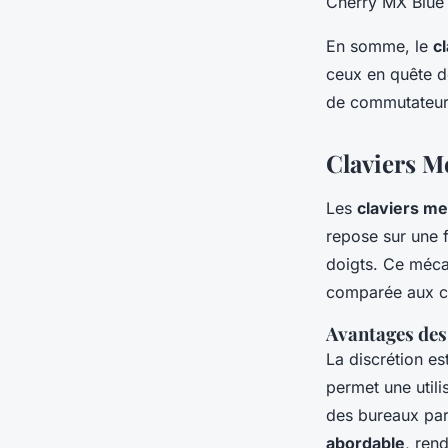
Cherry MX Blue 
En somme, le
c
ceux en quête d
de commutateurs
Claviers 
Les
claviers m
repose sur une 
doigts. Ce méca
comparée aux c
Avantages de
La discrétion e
permet une util
des bureaux par
abordable
, ren