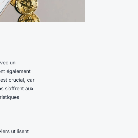
avec un
ent également
est crucial, car
ns s’offrent aux
ristiques
iers utilisent