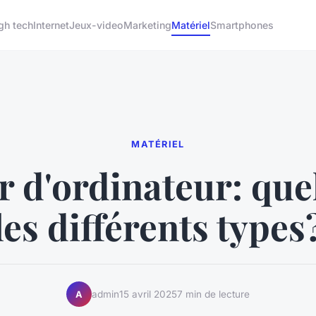
gh tech
Internet
Jeux-video
Marketing
Matériel
Smartphones
MATÉRIEL
r d'ordinateur: que
les différents types
admin
15 avril 2025
7 min de lecture
A