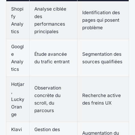
Shopi
Analyse ciblée
Identification des
fy
des
pages qui posent
Analy
performances
problème
tics
principales
Googl
e
Étude avancée
Segmentation des
Analy
du trafic entrant
sources qualifiées
tics
Hotjar
Observation
,
concrète du
Recherche active
Lucky
scroll, du
des freins UX
Oran
parcours
ge
Klavi
Gestion des
Augmentation du