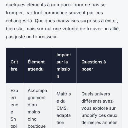
quelques éléments à comparer pour ne pas se
tromper, car tout commence souvent par ces
échanges-là. Quelques mauvaises surprises à éviter,
bien sûr, mais surtout une volonté de trouver un allié,
pas juste un fournisseur.
Impact
Crit
Élément
sur la
Questions à
ère
attendu
missio
poser
n
Exp
Accompa
Maîtris
Quels univers
éri
gnement
e du
différents avez-
enc
d'au
CMS,
vous exploré sur
e
moins
adapta
Shopify ces deux
Sh
cinq
tion
dernières années
opi
boutique