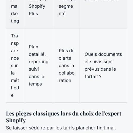
ma
Shopify
segme
rke
Plus
nté
ting
Tra
nsp
Plan
are
Plus de
détaillé,
Quels documents
nce
clarté
reporting
et suivis sont
sur
dans la
suivi
prévus dans le
la
collabo
dans le
forfait ?
mét
ration
temps
hod
e
Les pièges classiques lors du choix de l'expert
Shopify
Se laisser séduire par les tarifs plancher finit mal.